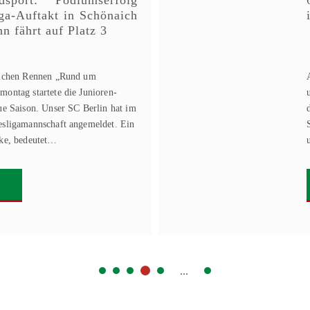
sport: Podiumserfolg
ga-Auftakt in Schönaich
n fährt auf Platz 3
eichen Rennen „Rund um
ontag startete die Junioren-
ue Saison. Unser SC Berlin hat im
esligamannschaft angemeldet. Ein
rke, bedeutet…
...