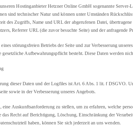
unseren Hostinganbieter Hetzner Online GmbH sogenannte Server-Logf
onen sind technischer Natur und können unter Umständen Rückschlüss
eit des Zugriffs, Name und URL der abgerufenen Datei, übertragene
tzers, Referrer URL (die zuvor besuchte Seite) und der anfragende Pr
 eines störungsfreien Betriebs der Seite und zur Verbesserung unsere
e gesetzliche Aufbewahrungspflicht besteht. Diese Daten werden nic
ng
ng dieser Daten und der Logfiles ist Art. 6 Abs. 1 lit. f DSGVO. Unse
seite sowie in der Verbesserung unseres Angebots.
en, eine Auskunftsanforderung zu stellen, um zu erfahren, welche pe
e das Recht auf Berichtigung, Löschung, Einschränkung der Verarbei
atenschutzteil haben, können Sie sich jederzeit an uns wenden.