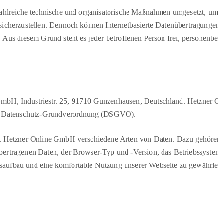
 zahlreiche technische und organisatorische Maßnahmen umgesetzt, um
 sicherzustellen. Dennoch können Internetbasierte Datenübertragungen
. Aus diesem Grund steht es jeder betroffenen Person frei, personen
GmbH, Industriestr. 25, 91710 Gunzenhausen, Deutschland. Hetzner 
 die Datenschutz-Grundverordnung (DSGVO).
tet Hetzner Online GmbH verschiedene Arten von Daten. Dazu gehören
bertragenen Daten, der Browser-Typ und -Version, das Betriebssyste
aufbau und eine komfortable Nutzung unserer Webseite zu gewährleist