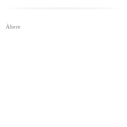
Athlet Dario Sissakis an den…
Ältere