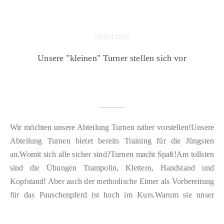
AKTUELLES
Unsere "kleinen" Turner stellen sich vor
Wir möchten unsere Abteilung Turnen näher vorstellen!Unsere
Abteilung Turnen bietet bereits Training für die Jüngsten
an.Womit sich alle sicher sind?Turnen macht Spaß!Am tollsten
sind die Übungen Trampolin, Klettern, Handstand und
Kopfstand! Aber auch der methodische Eimer als Vorbereitung
für das Pauschenpferd ist hoch im Kurs.Warum sie unser
Training besuchen?“Ich lerne hier coole neue Sachen, ich…