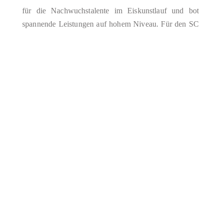
für die Nachwuchstalente im Eiskunstlauf und bot
spannende Leistungen auf hohem Niveau. Für den SC
Berlin gingen drei Athlet:innen in der Kategorie
Advanced Novice an den Start…