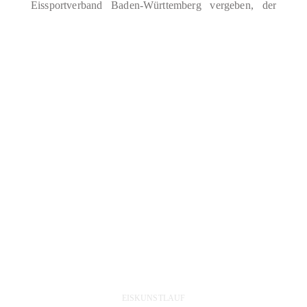
Eissportverband Baden-Württemberg vergeben, der
den Wettbewerb im Eissportzentrum Herzogenried
austrug. Mannheim bot mit seiner hervorragenden
Infrastruktur, der regionalen Begeisterung für den
Eissport und…
EISKUNSTLAUF