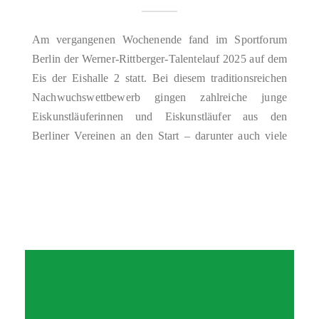
Am vergangenen Wochenende fand im Sportforum
Berlin der Werner-Rittberger-Talentelauf 2025 auf dem
Eis der Eishalle 2 statt. Bei diesem traditionsreichen
Nachwuchswettbewerb gingen zahlreiche junge
Eiskunstläuferinnen und Eiskunstläufer aus den
Berliner Vereinen an den Start – darunter auch viele
junge Talente des SC Berlin. Unsere jungen
Sportlerinnen und Sportler zeigten schon
beeindruckende Leistungen auf dem Eis…