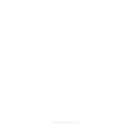
Athleten fahren immer gern nach Thüringen, weil…
EISKUNSTLAUF