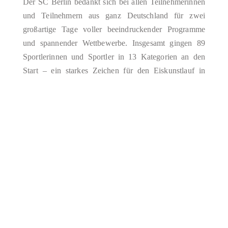
Der SC Berlin bedankt sich bei allen Teilnehmerinnen
und Teilnehmern aus ganz Deutschland für zwei
großartige Tage voller beeindruckender Programme
und spannender Wettbewerbe. Insgesamt gingen 89
Sportlerinnen und Sportler in 13 Kategorien an den
Start – ein starkes Zeichen für den Eiskunstlauf in
Deutschland! Unser besonderer Dank gilt dem Berliner
Eissport-Verband (BEV) für die Unterstützung,…