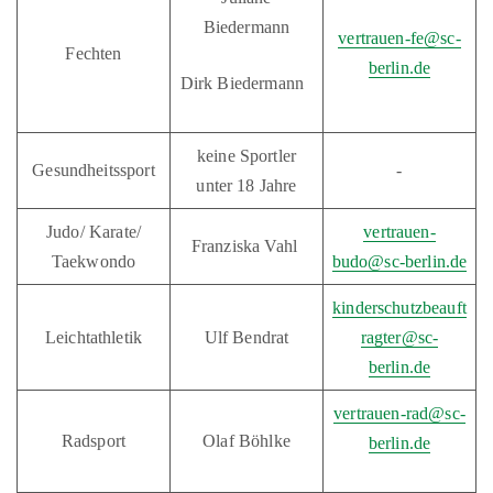
Biedermann
vertrauen-fe@sc-
Fechten
berlin.de
Dirk Biedermann
keine Sportler
Gesundheitssport
-
unter 18 Jahre
Judo/ Karate/
vertrauen-
Franziska Vahl
Taekwondo
budo@sc-berlin.de
kinderschutzbeauft
Leichtathletik
Ulf Bendrat
ragter@sc-
berlin.de
vertrauen-rad@sc-
Radsport
Olaf Böhlke
berlin.de