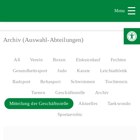
Menu
Werkzeugle
Archiv (Auswahl-Abteilungen)
All
Verein
Boxen
Eiskunstlauf
Fechten
Gesundheitssport
Judo
Karate
Leichtathletik
Radsport
Rehasport
Schwimmen
Tischtennis
Turnen
Geschäftsstelle
Archiv
Mitteilung der Geschäftsstelle
Aktuelles
Taekwondo
Sportaerobic