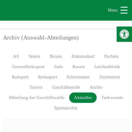
Menu
Werkzeugle
Archiv (Auswahl-Abteilungen)
All
Verein
Boxen
Eiskunstlauf
Fechten
Gesundheitssport
Judo
Karate
Leichtathletik
Radsport
Rehasport
Schwimmen
Tischtennis
Turnen
Geschäftsstelle
Archiv
Mitteilung der Geschäftsstelle
Aktuelles
Taekwondo
Sportaerobic