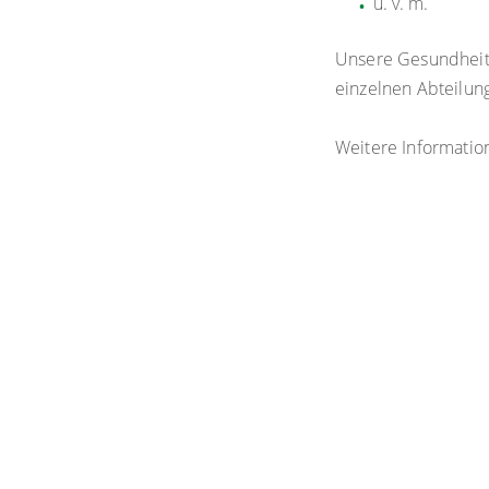
u. v. m.
Unsere Gesundheits
einzelnen Abteilun
Weitere Informatio