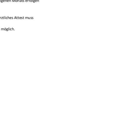
Taekwondo
-
Tanz-& Bewegungsschule
-
Tischtennis
-
Turnen