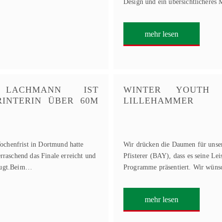
Design und ein übersichtlicheres
mehr lesen
N LACHMANN IST
WINTER YOUTH 
RINTERIN ÜBER 60M
LILLEHAMMER
ochenfrist in Dortmund hatte
Wir drücken die Daumen für unser
raschend das Finale erreicht und
Pfisterer (BAY), dass es seine Le
zeugt.Beim…
Programme präsentiert. Wir wün
mehr lesen