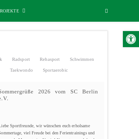
PROJEKTE
Werkzeugle
ik
Radsport
Rehasport
Schwimmen
Taekwondo
Sportaerobic
Sommergrüße 2026 vom SC Berlin
e.V.
Liebe Sportfreunde, wir wünschen euch erholsame
Sommertage, viel Freude bei den Ferientrainings und