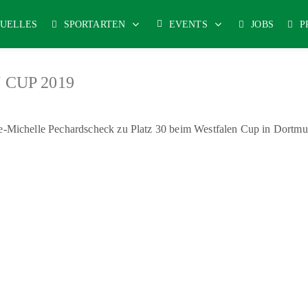
UELLES
SPORTARTEN
EVENTS
JOBS
P
CUP 2019
ie-Michelle Pechardscheck zu Platz 30 beim Westfalen Cup in Dortm
tssport
-
J
udo
-
Karate
-
Leichtathletik
-
Radsport
-
Reha-Sport
-
Schwimmen
-
T
|
|
Impressum & Copyright, Haftung
Datenschutz
Cookie-Richtlinien