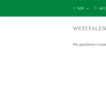
WIR
AKT
WESTFALEN 
Wir gratulieren Leon
Aerobicturnen
- Boxen
-
Eiskunstlauf
-
Fechten
-
Gesundhei