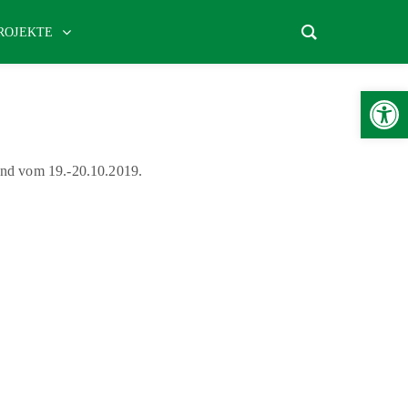
ROJEKTE
Werkzeugle
und vom 19.-20.10.2019.
aekwondo
-
Tanz-& Bewegungsschule
-
Tischtennis
-
Turnen