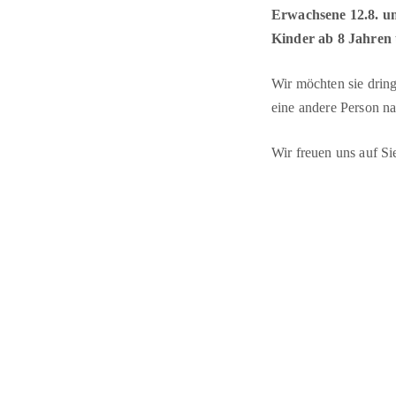
Erwachsene 12.8. un
Kinder ab 8 Jahren 
Wir möchten sie dringe
eine andere Person n
Wir freuen uns auf Si
Aerobicturnen
- Boxen
-
Eiskunstlauf
-
Fechten
-
Gesundhei