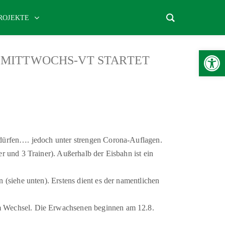
ROJEKTE
Werkzeugle
! MITTWOCHS-VT STARTET
n dürfen…. jedoch unter strengen Corona-Auflagen.
er und 3 Trainer). Außerhalb der Eisbahn ist ein
n (siehe unten). Erstens dient es der namentlichen
im Wechsel. Die Erwachsenen beginnen am 12.8.