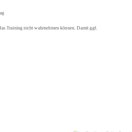
rag
sie das Training nicht wahrnehmen können. Damit ggf.
aekwondo
-
Tanz-& Bewegungsschule
-
Tischtennis
-
Turnen