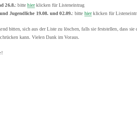
d 26.8.
: bitte
hier
klicken für Listeneintrag
und Jugendliche 19.08. und 02.09.
: bitte
hier
klicken für Listeneint
nd bitten, sich aus der Liste zu löschen, falls sie feststellen, dass 
achrücken kann. Vielen Dank im Voraus.
e!
tssport
-
J
udo
-
Karate
-
Leichtathletik
-
Radsport
-
Reha-Sport
-
Schwimmen
-
T
|
|
Impressum & Copyright, Haftung
Datenschutz
Cookie-Richtlinien