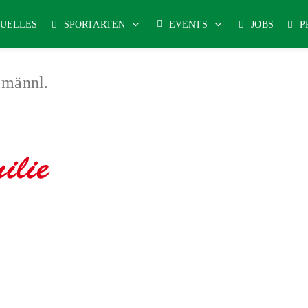
UELLES
SPORTARTEN
EVENTS
JOBS
P
 männl.
tssport
-
J
udo
-
Karate
-
Leichtathletik
-
Radsport
-
Reha-Sport
-
Schwimmen
-
T
|
|
Impressum & Copyright, Haftung
Datenschutz
Cookie-Richtlinien