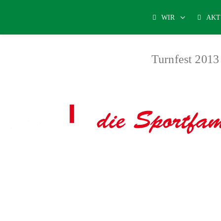
WIR
AKT
Turnfest 2013
Aerobicturnen
- Boxen
-
Eiskunstlauf
-
Fechten
-
Gesundhei