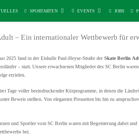
TUELLES
SPORTARTEN
EVENTS
JOBS
Adult – Ein internationaler Wettbewerb für e
ar 2025 fand in der Eishalle Paul-Heyse-Straße der
Skate Berlin A
stläufer – statt. Unsere erwachsenen Mitglieder des SC Berlin waren 
lge erzielen.
rei Tage voller beeindruckender Kürprogramme, in denen die Läufer
unter Beweis stellten. Von eleganten Pirouetten bis hin zu anspruchs
innen und Sportler vom SC Berlin waren mit Begeisterung dabei und 
ttbewerbs bei.