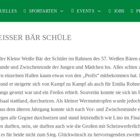
UELLES
SPORTARTEN
EVENTS
JOBS
P
EISSER BÄR SCHÜLE
der Kleine Weiße Bär der Schüler im Rahmen des 57. Weißen Bären
rrunde und Zwischenrunde der Jungen und Mädchen los. Alles schien 
en einzelnen Hallen kaum etwas von den „Profis“ mitbekommen hat. 
nd er steigerte sich von Kampf zu Kampf als auch für Emilia Rohner
angs gesetzt war und ein Freilos erhielt. Souverän konnte sie sich im 
lsaal stattfand, durchsetzen. Als kleiner Wermutstropfen wurde jed
r aus dem älteren Jahrgang konnte sich nach Vor- und Zwischenrunde
gegen alle Gegner durchsetzen und stand letztendlich wie Lino im Final
n durften, nein, sie durften auch wie die Großen mit Scheinwerferli
te es für beide nicht zum Sieg. Glückwünsch zu hervorragenden zweit