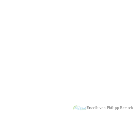
aekwondo
-
Tanz-& Bewegungsschule
-
Tischtennis
-
Turnen
Erstellt von Philipp Ramsch