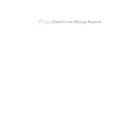
|
|
Impressum & Copyright, Haftung
Datenschutz
Cookie-Richtlinien
Erstellt von Philipp Ramsch