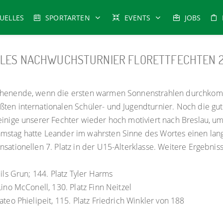
UELLES
SPORTARTEN
EVENTS
JOBS
ALES NACHWUCHSTURNIER FLORETTFECHTEN 20
henende, wenn die ersten warmen Sonnenstrahlen durchkommen
ten internationalen Schüler- und Jugendturnier. Noch die gu
inige unserer Fechter wieder hoch motiviert nach Breslau, um d
stag hatte Leander im wahrsten Sinne des Wortes einen lange
sationellen 7. Platz in der U15-Alterklasse. Weitere Ergebniss
Nils Grun; 144. Platz Tyler Harms
Lino McConell, 130. Platz Finn Neitzel
ateo Phielipeit, 115. Platz Friedrich Winkler von 188