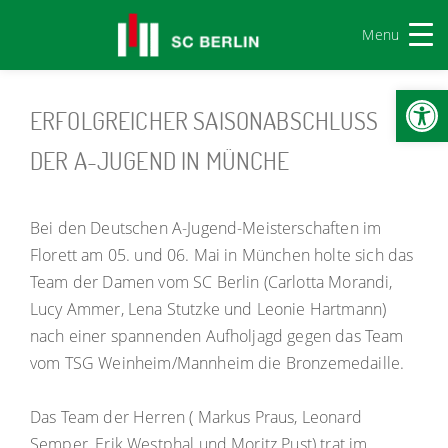
Menu
Werkzeugl
ERFOLGREICHER SAISONABSCHLUSS
DER A-JUGEND IN MÜNCHE
Bei den Deutschen A-Jugend-Meisterschaften im
Florett am 05. und 06. Mai in München holte sich das
Team der Damen vom SC Berlin (Carlotta Morandi,
Lucy Ammer, Lena Stutzke und Leonie Hartmann)
nach einer spannenden Aufholjagd gegen das Team
vom TSG Weinheim/Mannheim die Bronzemedaille.
Das Team der Herren ( Markus Praus, Leonard
Semper, Erik Westphal und Moritz Pust) trat im