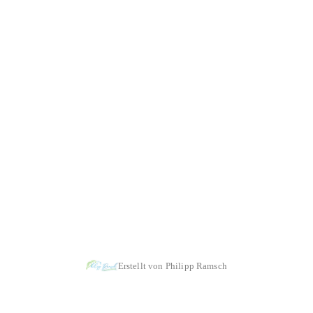
|
|
Impressum & Copyright, Haftung
Datenschutz
Cookie-Richtlinien
Erstellt von Philipp Ramsch