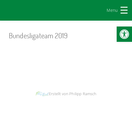
Menu
Werkzeugl
Bundesligateam 2019
Impressum & Copyright, Haftung
|
Datenschutz
|
Cookie-Richtlinien
Erstellt von Philipp Ramsch