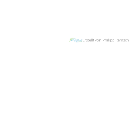
Taekwondo
-
Tanz-& Bewegungsschule
-
Tischtennis
-
Turnen
Erstellt von Philipp Ramsch