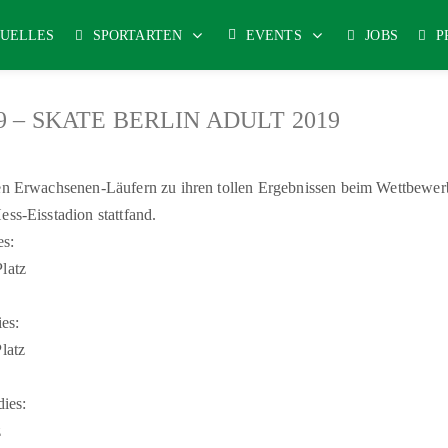
UELLES
SPORTARTEN
EVENTS
JOBS
P
019 – SKATE BERLIN ADULT 2019
ren Erwachsenen-Läufern zu ihren tollen Ergebnissen beim Wettbewer
ess-Eisstadion stattfand.
es:
latz
ies:
latz
dies:
z