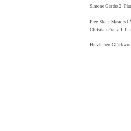
Simone Gerths 2. Pla
Free Skate Masters I
Christian Franz 1. Pla
Herzlichen Glückwun
Aerobicturnen
- Boxen
-
Eiskunstlauf
-
Fechten
-
Gesundhei