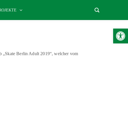
ROJEKTE
Werkzeugle
b „Skate Berlin Adult 2019“, welcher vom