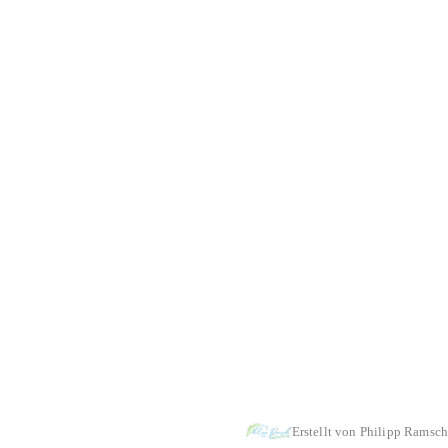
aekwondo
-
Tanz-& Bewegungsschule
-
Tischtennis
-
Turnen
Erstellt von Philipp Ramsch