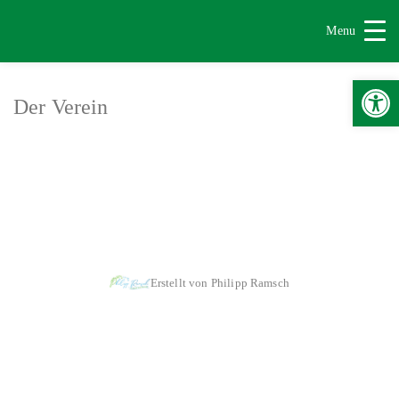
Menu
Werkzeugle
Der Verein
|
|
Impressum & Copyright, Haftung
Datenschutz
Cookie-Richtlinien
Erstellt von Philipp Ramsch