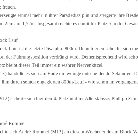
z freuen.
rzeugte einmal mehr in ihrer Paradedisziplin und steigerte ihre Be
 2cm auf 1,52m. Insgesamt reichte es damit für Platz 5 in der Gesa
lock Lauf
k Lauf ist die letzte Disziplin: 800m. Denn hier entscheidet sich me
on der Führungsposition verdrängt wird. Dementsprechend wird schon 
rotz bleibt dieser Teil immer ein wahrer Nervenkitzel.
13) handelte es sich am Ende um wenige entscheidende Sekunden. Do
es ihm durch seinen engagierten 800m-Lauf - wie schon im vergangene
2) sicherte sich hier den 4. Platz in ihrer Altersklasse, Phillipp Zi
André Rommel
chte sich André Rommel (M13) an diesem Wochenende am Block Wurf