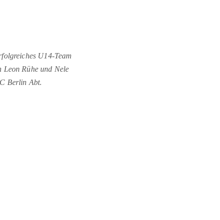
rfolgreiches U14-Team
n Leon Rühe und Nele
C Berlin Abt.
tssport
-
J
udo
-
Karate
-
Leichtathletik
-
Radsport
-
Reha-Sport
-
Schwimmen
-
T