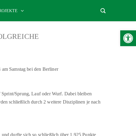
ROJEKTE
Werkzeugle
OLGREICHE
4 am Samstag bei den Berliner
 Sprint/Sprung, Lauf oder Wurf. Dabei bleiben
n schließlich durch 2 weitere Disziplinen je nach
nd durfte sich so schließlich über 1.925 Punkte