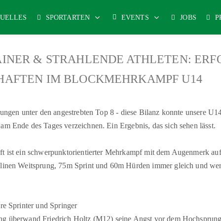
UELLES
SPORTARTEN
EVENTS
JOBS
P
AINER & STRAHLENDE ATHLETEN: ERF
HAFTEN IM BLOCKMEHRKAMPF U14
erungen unter den angestrebten Top 8 - diese Bilanz konnte unsere U1
am Ende des Tages verzeichnen. Ein Ergebnis, das sich sehen lässt.
ft ist ein schwerpunktorientierter Mehrkampf mit dem Augenmerk auf
plinen Weitsprung, 75m Sprint und 60m Hürden immer gleich und werde
.
ere Sprinter und Springer
ng überwand Friedrich Holtz (M12) seine Angst vor dem Hochsprung u