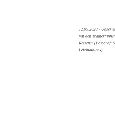
12.09.2020 - Unser e
mit den Trainer*inne
Reisener (Fotograf: S
Leichtathletik)
Aerobicturnen
- Boxen
-
Eiskunstlauf
-
Fechten
-
Gesundhei