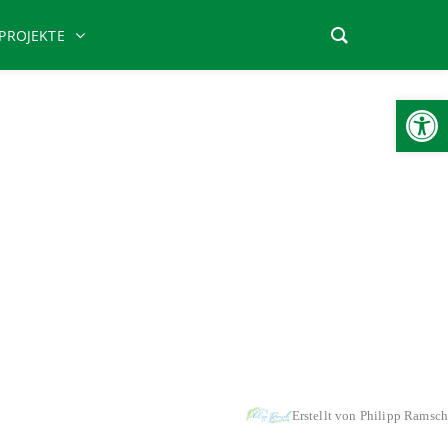
PROJEKTE
Werkzeugle
aekwondo
-
Tanz-& Bewegungsschule
-
Tischtennis
-
Turnen
Erstellt von Philipp Ramsch