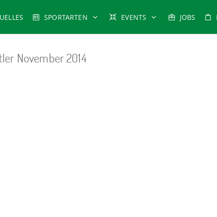
UELLES
SPORTARTEN
EVENTS
JOBS
ler November 2014
tssport
-
J
udo
-
Karate
-
Leichtathletik
-
Radsport
-
Reha-Sport
-
Schwimmen
-
T
|
|
Impressum & Copyright, Haftung
Datenschutz
Cookie-Richtlinien