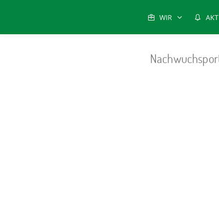
WIR
AKT
Nachwuchsport
Aerobicturnen
- Boxen
-
Eiskunstlauf
-
Fechten
-
Gesundhei