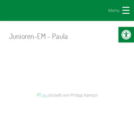
Menu
Werkzeugl
Junioren-EM – Paula
Impressum & Copyright, Haftung
|
Datenschutz
|
Cookie-Richtlinien
Erstellt von Philipp Ramsch