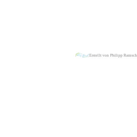
aekwondo
-
Tanz-& Bewegungsschule
-
Tischtennis
-
Turnen
Erstellt von Philipp Ramsch